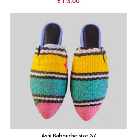
€
115,00
Asni Babouche size 37