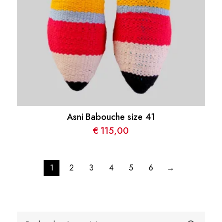
Asni Babouche size 41
€
115,00
1
2
3
4
5
6
→
Recherche