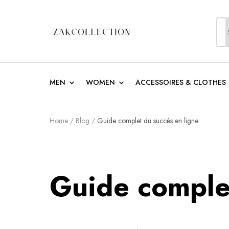
S
f
ZakCollection
Zak Collection Cop
MEN
WOMEN
ACCESSOIRES & CLOTHES
Home
/
Blog
/
Guide complet du succès en ligne
Guide complet