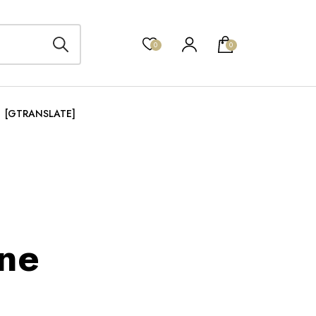
0
0
[GTRANSLATE]
gne