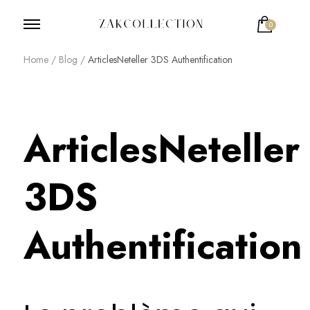
0
ZakCollection
Zak Collection Cop
Home
/
Blog
/
ArticlesNeteller 3DS Authentification
ArticlesNeteller
3DS
Authentification